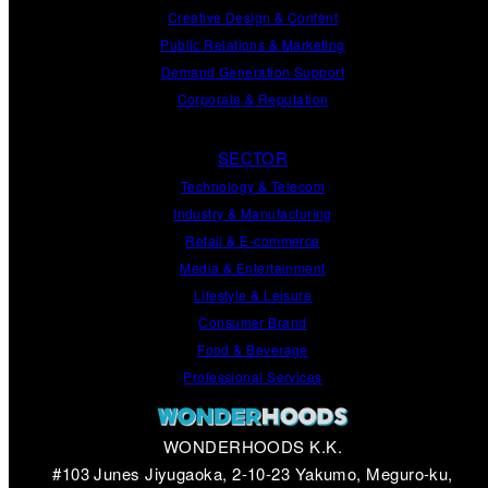
Creative Design
&
Content
Public Relations
&
Marketing
Demand
Generation
Support
Corporate
&
Reputation
SECTOR
Technology & Telecom
Industry & Manufacturing
Retail & E-commerce
Media & Entertainment
Lifestyle & Leisure
Consumer Brand
Food & Beverage
Professional Services
WONDERHOODS K.K.
#103 Junes Jiyugaoka, 2-10-23 Yakumo, Meguro-ku,