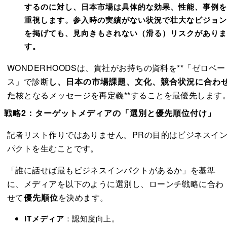
するのに対し、日本市場は具体的な効果、性能、事例を
重視します。参入時の実績がない状況で壮大なビジョン
を掲げても、見向きもされない（滑る）リスクがありま
す。
WONDERHOODSは、貴社がお持ちの資料を**「ゼロベー
ス」で診断
し、日本の市場課題、文化、競合状況に合わ
た
核となるメッセージを再定義**することを最優先します
戦略2：ターゲットメディアの「選別と優先順位付け」
記者リスト作りではありません。PRの目的はビジネスイ
パクトを生むことです。
「誰に話せば最もビジネスインパクトがあるか」を基準
に、メディアを以下のように選別し、ローンチ戦略に合わ
せて
優先順位
を決めます。
ITメディア
：認知度向上。