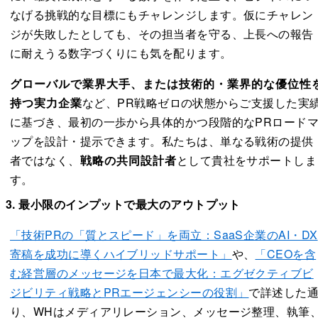
なげる挑戦的な目標にもチャレンジします。仮にチャレン
ジが失敗したとしても、その担当者を守る、上長への報告
に耐えうる数字づくりにも気を配ります。
グローバルで業界大手、または技術的・業界的な優位性
持つ実力企業
など、PR戦略ゼロの状態からご支援した実
に基づき、最初の一歩から具体的かつ段階的なPRロード
ップを設計・提示できます。私たちは、単なる戦術の提供
者ではなく、
戦略の共同設計者
として貴社をサポートしま
す。
3. 最小限のインプットで最大のアウトプット
「技術PRの「質とスピード」を両立：SaaS企業のAI・DX
寄稿を成功に導くハイブリッドサポート」
や、
「CEOを含
む経営層のメッセージを日本で最大化：エグゼクティブビ
ジビリティ戦略とPRエージェンシーの役割」
で詳述した
り、WHはメディアリレーション、メッセージ整理、執筆