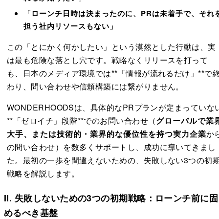
「ローンチ日時は決まったのに、PRは未着手で、それ
担う社内リソースもない」
この「とにかく何かしたい」という漠然とした行動は、実
は最も危険な落とし穴です。戦略なくリリースを打って
も、日本のメディア環境では**「情報が流れるだけ」**で
わり、問い合わせや信頼構築には繋がりません。
WONDERHOODSは、具体的なPRプランが定まっていな
**「ゼロイチ」段階**でのお問い合わせ（
グローバルで業
大手、または技術的・業界的な優位性を持つ実力企業
か
の問い合わせ）を数多くサポートし、成功に導いてきまし
た。最初の一歩を間違えないための、失敗しない3つの初
戦略を解説します。
II. 失敗しないための3つの初期戦略：ローンチ前に固
めるべき基盤