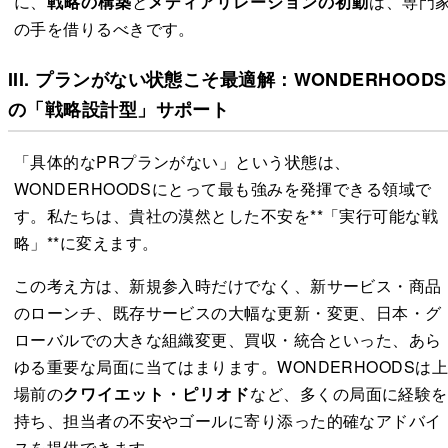
に、
戦略の構築
と
メディアリレーションの初動
は、専門
の手を借りるべきです。
III. プランがない状態こそ最適解：WONDERHOODS
の「戦略設計型」サポート
「具体的なPRプランがない」という状態は、
WONDERHOODSにとって最も強みを発揮できる領域で
す。私たちは、貴社の漠然とした不安を**「実行可能な戦
略」**に変えます。
この考え方は、新規参入時だけでなく、新サービス・商品
のローンチ、既存サービスの大幅な更新・変更、日本・グ
ローバルでの大きな組織変更、買収・統合といった、あら
ゆる重要な局面に当てはまります。WONDERHOODSは
場前の
クワイエット・ピリオド
など、多くの局面に経験を
持ち、担当者の不安やゴールに寄り添った的確なアドバイ
スを提供できます。