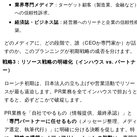
業界専門メディア
：ターゲット顧客（製造業、金融など
への信頼性訴求。
経済誌・ビジネス誌
：経営層へのリーチと企業の信頼性
築。
どのメディアに、どの段階で、誰（CEOか専門家か）が話
すのか。このプランニングが初期戦略の成否を分けます。
戦略3：リソース戦略の明確化（インハウス vs. パートナ
ー）
ローンチ初期は、日本法人の立ち上げや営業活動でリソー
スが最も逼迫します。PR業務を全てインハウスで担おう
すると、必ずどこかで破綻します。
PR業務を「自社でやるもの（情報提供、最終承認）」と
「
専門パートナーに任せるもの
（メッセージ整理、メデ
ア選定、執筆代行）」に明確に分ける決断を促します。特