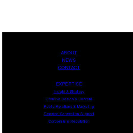
ABOUT
NEWS
CONTACT
EXPERTISE
Insight
&
Strategy
Creative Design
&
Content
Public Relations
&
Marketing
Demand
Generation
Support
Corporate
&
Reputation