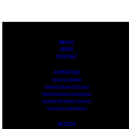
ABOUT
NEWS
CONTACT
EXPERTISE
Insight
&
Strategy
Creative Design
&
Content
Public Relations
&
Marketing
Demand
Generation
Support
Corporate
&
Reputation
SECTOR